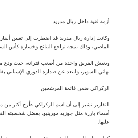
أزمة فنية داخل ريال مدريد
وكانت إدارة ريال مدريد قد اضطرت إلى تعيين ألفارو أ
الماضي، وذلك نتيجة تراجع النتائج وخسارة كأس السو
ويعيش الفريق واحدة من أصعب فتراته، حيث ودع من
نهائي السوبر، وابتعد عن صدارة الدوري الإسباني بفارق 11 نقطة خلف غريمه برش
الركراكي ضمن قائمة المرشحين
التقارير تشير إلى أن اسم الركراكي طُرح أكثر من 
أسماء بارزة مثل جوزيه مورينيو، بفضل شخصيته القي
عليها.