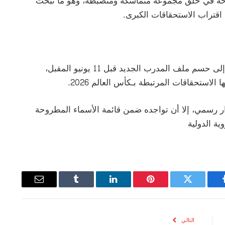
حه في خلق مجموعة متماسكة ومنضبطة، وهو ما تبحث
 اقتراب الاستحقاقات الكبرى.
في ظل هذه المعطيات، تسعى إدارة النادي الملكي إلى حسم ملف المدرب الجديد قبل 11 يونيو المقبل،
لاستحقاقات المرتبطة بـكأس العالم 2026.
ار رسمي، إلا أن تواجده ضمن قائمة الأسماء المطروحة
ة الدولية
يسبوك
تويتر
بينتيريست
لينكدإن
Tumblr
البريد
الإلكتروني
التالي