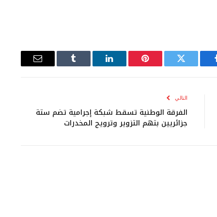
يسبوك
تويتر
بينتيريست
لينكدإن
Tumblr
البريد
الإلكتروني
التالي
الفرقة الوطنية تسقط شبكة إجرامية تضم ستة
جزائريين بتهم التزوير وترويج المخدرات