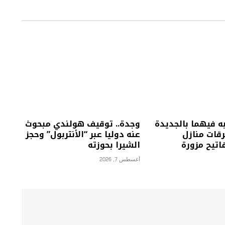
 فيهما بالجديدة
وجدة.. توقيف هولندي مبحوث
قات منازل
عنه دوليا عبر “الأنتربول” وحجز
اتيح مزورة
الشيرا بحوزته
أغسطس 7, 2026