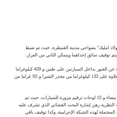
 “أولاد امليك” بضواحي مدينة القنيطرة، حيث تم ضبط
تم توقيف سائق إحداهما ويتمكن الثاني من الفرار.
وقد أسفرت عملية التفتيش المنجزة في هذه القضية عن العثور بداخل السيارتين على طنين و 429 كيلوغراما
من مخدر الكيف و 522 كيلوغراما من التبغ المهرب علاوة على 133 كيلوغراما من مخدر الشيرا و 50 غراما من
كما قادت عملية التفتيش أيضا إلى حجز ستة أسلحة بيضاء و 10 لوحات ترقيم مزورة للسيارات، حيث تم
ة النظرية رهن إشارة البحث القضائي الذي تشرف عليه
ت المحتملة لهذه الشبكة الإجرامية، وكذا توقيف باقي