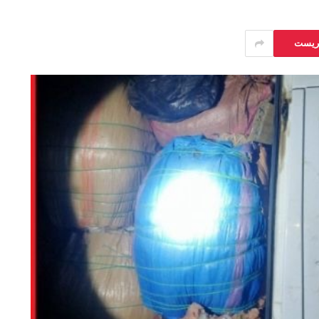
يريست