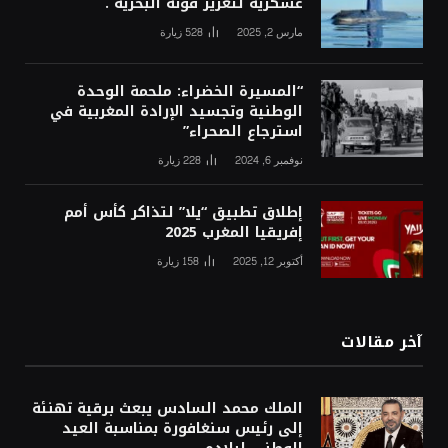
عسكرية لتعزيز قوته البحرية .
مارس 2, 2025
528
زيارة
“المسيرة الخضراء: ملحمة الوحدة
الوطنية وتجسيد الإرادة المغربية في
استرجاع الصحراء”
نوفمبر 6, 2024
228
زيارة
إطلاق تطبيق “يلا” لتذاكر كأس أمم
إفريقيا المغرب 2025
أكتوبر 12, 2025
158
زيارة
آخر مقالات
الملك محمد السادس يبعث برقية تهنئة
إلى رئيس سنغافورة بمناسبة العيد