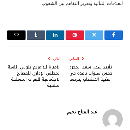
العلاقات الثنائية وتعزيز التفاهم بين الشعوب
فيسبوك
تويتر
بينتيريست
لينكدإن
Tumblr
البريد
الإلكترو
السابق
التالي
تأييد سجن سعد المجرد
الأميرة للا مريم تتولى رئاسة
خمس سنوات نافذة في
المجلس الإداري للمصالح
قضية الاغتصاب بفرنسا
الاجتماعية للقوات المسلحة
الملكية
عبد الفتاح تخيم