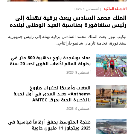
الانشطة الملكية
أغسطس 9, 2026
الملك محمد السادس يبعث برقية تهنئة إلى
رئيس سنغافورة بمناسبة العيد الوطني لبلاده
ليكيب نيوز بعث الملك محمد السادس برقية تهنئة إلى رئيس جمهورية
سنغافورة، فخامة ثارمان شانموجاراتنام،…
عماد بوشجدة يتوج بذهبية 800 متر في
بطولة العالم لألعاب القوى تحت 20 سنة
أغسطس 9, 2026
المغرب وأمريكا تختبران صاروخ
«Anthem» بعيد المدى في أول تجربة
بالذخيرة الحية بمركز AMTEC
أغسطس 9, 2026
طنجة المتوسط يحقق أرقاماً قياسية في
2025 ويتجاوز 11 مليون حاوية