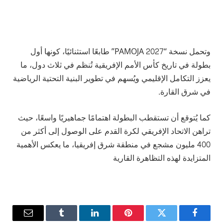
وتحمل نسخة “PAMOJA 2027” طابعًا استثنائيًا، كونها أول
بطولة في تاريخ كأس الأمم الإفريقية تُنظم في ثلاث دول، ما
يعزز التكامل الإقليمي ويُسهم في تطوير البنية التحتية الرياضية
في شرق القارة.
كما يُتوقع أن تستقطب البطولة اهتمامًا جماهيريًا واسعًا، حيث
تراهن الاتحاد الإفريقي لكرة القدم على الوصول إلى أكثر من
400 مليون مشجع في منطقة شرق إفريقيا، ما يعكس الأهمية
المتزايدة لهذه التظاهرة القارية
فيسبوك
تويتر
بينتيريست
لينكدإن
Tumblr
البريد