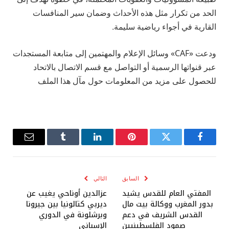
الحد من تكرار مثل هذه الأحداث وضمان سير المنافسات
القارية في أجواء رياضية سليمة.
ودعت «CAF» وسائل الإعلام والمهتمين إلى متابعة المستجدات
عبر قنواتها الرسمية أو التواصل مع قسم الاتصال بالاتحاد
للحصول على مزيد من المعلومات حول مآل هذا الملف
فيسبوك
تويتر
بينتيريست
لينكدإن
Tumblr
البريد
الإلكترو
السابق
التالي
المفتي العام للقدس يشيد
عزالدين أوناحي يغيب عن
بدور المغرب ووكالة بيت مال
ديربي كتالونيا بين جيرونا
القدس الشريف في دعم
وبرشلونة في الدوري
صمود الفلسطينيين
الإسباني