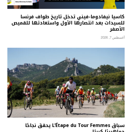
كاسيا نيفادوما-فيني تدخل تاريخ طواف فرنسا
للسيدات بعد انتصارها الأول واستعادتها للقميص
الأصفر
أغسطس 7, 2026
سباق L’Étape du Tour Femmes يحقق نجاحًا
جماهيريًا كبيرًا