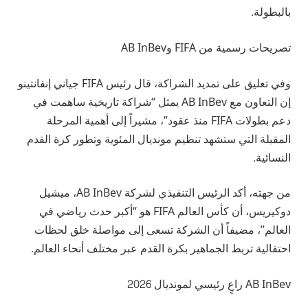
بالبطولة.
تصريحات رسمية من FIFA وAB InBev
وفي تعليق على تمديد الشراكة، قال رئيس FIFA جياني إنفانتينو
إن التعاون مع AB InBev يمثل “شراكة تاريخية ساهمت في
دعم بطولات FIFA منذ عقود”، مشيراً إلى أهمية المرحلة
المقبلة التي ستشهد تنظيم مونديال المئوية وتطور كرة القدم
النسائية.
من جهته، أكد الرئيس التنفيذي لشركة AB InBev، ميشيل
دوكيريس، أن كأس العالم FIFA هو “أكبر حدث رياضي في
العالم”، مضيفاً أن الشركة تسعى إلى مواصلة خلق لحظات
احتفالية تربط الجماهير بكرة القدم عبر مختلف أنحاء العالم.
AB InBev راعٍ رئيسي لمونديال 2026