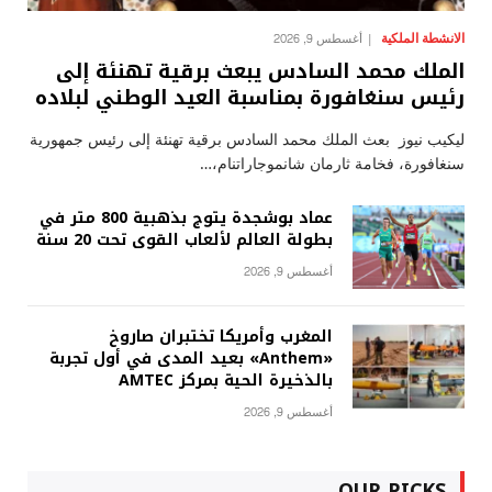
الانشطة الملكية
أغسطس 9, 2026
الملك محمد السادس يبعث برقية تهنئة إلى
رئيس سنغافورة بمناسبة العيد الوطني لبلاده
ليكيب نيوز بعث الملك محمد السادس برقية تهنئة إلى رئيس جمهورية
سنغافورة، فخامة ثارمان شانموجاراتنام،…
عماد بوشجدة يتوج بذهبية 800 متر في
بطولة العالم لألعاب القوى تحت 20 سنة
أغسطس 9, 2026
المغرب وأمريكا تختبران صاروخ
«Anthem» بعيد المدى في أول تجربة
بالذخيرة الحية بمركز AMTEC
أغسطس 9, 2026
OUR PICKS