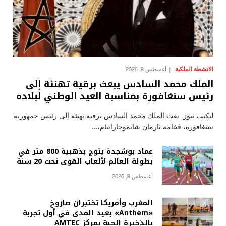
الانشطة الملكية
أغسطس 9, 2026
الملك محمد السادس يبعث برقية تهنئة إلى
رئيس سنغافورة بمناسبة العيد الوطني لبلاده
ليكيب نيوز بعث الملك محمد السادس برقية تهنئة إلى رئيس جمهورية
سنغافورة، فخامة ثارمان شانموجاراتنام،…
عماد بوشجدة يتوج بذهبية 800 متر في
بطولة العالم لألعاب القوى تحت 20 سنة
أغسطس 9, 2026
المغرب وأمريكا تختبران صاروخ
«Anthem» بعيد المدى في أول تجربة
بالذخيرة الحية بمركز AMTEC