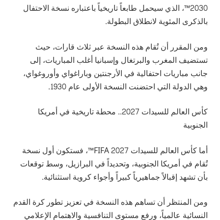
2030™، الذي سيحمل طابعاً تاريخياً باعتباره نسخة الاحتفال
بالذكرى المئوية لانطلاق البطولة.
ومن المقرر أن تُقام هذه النسخة عبر ثلاث قارات، حيث
تستضيف المغرب والبرتغال وإسبانيا أغلب المباريات، إلى
جانب مباريات احتفالية في الأرجنتين وباراغواي وأوروغواي،
وهي الدولة التي احتضنت النسخة الأولى عام 1930.
كأس العالم للسيدات 2027.. محطة تاريخية في أمريكا
الجنوبية
أما كأس العالم للسيدات FIFA 2027™، فستكون أول نسخة
تُقام في أمريكا الجنوبية، وتحديداً في البرازيل، وسط توقعات
بأن تشهد إقبالاً جماهيرياً كبيراً وأجواء كروية استثنائية.
ومن المنتظر أن تساهم هذه النسخة في تعزيز تطور كرة القدم
النسائية عالمياً، ورفع مستوى التنافسية والاهتمام الإعلامي