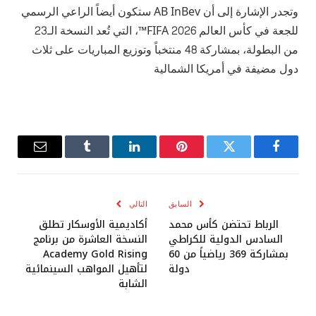
وتجدر الإشارة إلى أن AB InBev ستكون أيضاً الراعي الرسمي
للجعة في كأس العالم FIFA 2026™، التي تُعد النسخة الـ23
من البطولة، بمشاركة 48 منتخباً وتوزيع المباريات على ثلاث
دول مضيفة في أمريكا الشمالية
فيسبوك
تويتر
بينتيريست
لينكدإن
Tumblr
البريد
الإلكترو
السابق
التالي
الرباط تحتضن كأس محمد
أكاديمية الأوسكار تطلق
السادس الدولية للكراطي
النسخة العاشرة من برنامج
بمشاركة 369 رياضياً من 60
Academy Gold Rising
دولة
لتأهيل المواهب السينمائية
الشابة