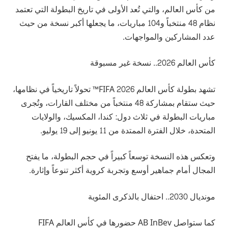
من كأس العالم، والتي تُعد الأولى في تاريخ البطولة التي تعتمد
نظام 48 منتخباً و104 مباريات، ما يجعلها أكبر نسخة من حيث
عدد المشاركين والمواجهات.
كأس العالم 2026.. نسخة غير مسبوقة
تشهد بطولة كأس العالم FIFA 2026™ تحولاً تاريخياً في نظامها،
حيث ستقام بمشاركة 48 منتخباً من مختلف القارات، وتُجرى
مباريات البطولة في ثلاث دول: كندا، المكسيك، والولايات
المتحدة، خلال الفترة الممتدة من 11 يونيو إلى 19 يوليو.
وتعكس هذه النسخة توسعاً كبيراً في حجم البطولة، ما يفتح
المجال أمام جماهير أوسع وتجربة كروية أكثر تنوعاً وإثارة.
مونديال 2030.. احتفال بالذكرى المئوية
كما ستواصل AB InBev حضورها في كأس العالم FIFA