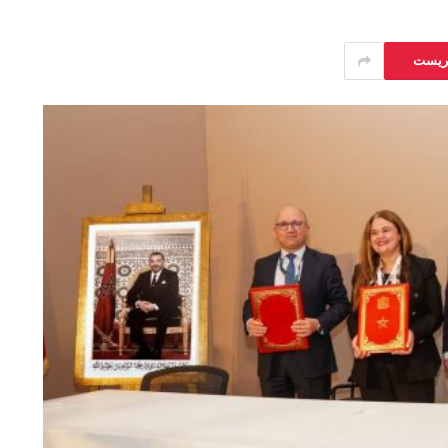
يريست