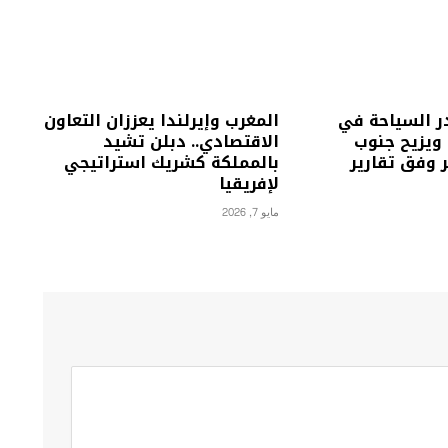
ر السياحة في
المغرب وإيرلندا يعززان التعاون
إفريقيا 2026 ويزيح جنوب
الاقتصادي.. دبلن تشيد
 وفق تقارير
بالمملكة كشريك استراتيجي
لإفريقيا
مايو 7, 2026