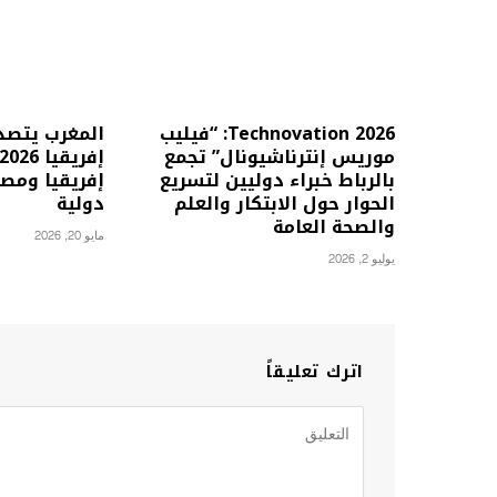
2026 Technovation: “فيليب
المغرب يتصد
موريس إنترناشيونال” تجمع
بالرباط خبراء دوليين لتسريع
إفريقيا ومصر
الحوار حول الابتكار والعلم
دولية
والصحة العامة
مايو 20, 2026
يوليو 2, 2026
اترك تعليقاً