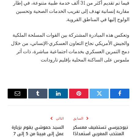
فيما تم تقديم أكثر من 31 ألف خدمة طبية متنوعة، في إطار
مقاربة إنسانية تهدف إلى تقريب الخدمات الصحية وتحسين
الولوج إليها في المناطق القروية.
وتعكس هذه المبادرة المشتركة بين القوات المسلحة الملكية
والجيش الأمريكي نجاح التعاون العسكري-الإنساني، من خلال
دمج التمرين العسكري بخدمات اجتماعية مباشرة، ذات أثر
ملموس على الساكنة المحلية بإقليم تارودانت
فيسبوك
تويتر
بينتيريست
لينكدإن
Tumblr
البريد
الإلكترو
السابق
التالي
نيوجيرسي تستضيف معسكر
السيد حموشي يقوم بزيارة
المنتخب المغربي استعدادًا
عمل إلى فيينا من 5 إلى 7