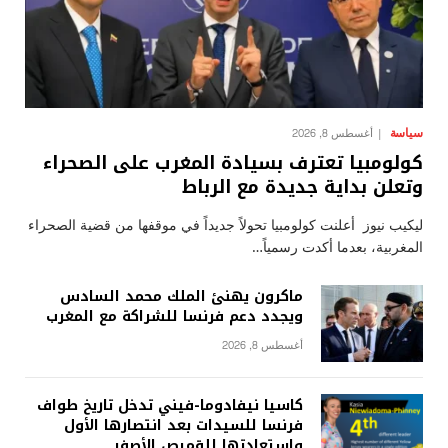
سياسة
أغسطس 8, 2026
كولومبيا تعترف بسيادة المغرب على الصحراء
وتعلن بداية جديدة مع الرباط
ليكيب نيوز أعلنت كولومبيا تحولاً جديداً في موقفها من قضية الصحراء
المغربية، بعدما أكدت رسمياً…
ماكرون يهنئ الملك محمد السادس
ويجدد دعم فرنسا للشراكة مع المغرب
أغسطس 8, 2026
كاسيا نيفادوما-فيني تدخل تاريخ طواف
فرنسا للسيدات بعد انتصارها الأول
واستعادتها للقميص الأصفر