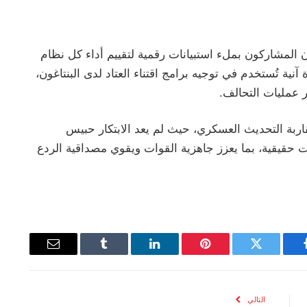
 المشاركون بملء استبيانات رقمية لتقييم أداء كل نظام
آنية تُستخدم في توجيه برامج اقتناء العتاد لدى البنتاغون،
ر عمليات التحالف.
 26 تحولًا نوعيًا في مقاربة التحديث العسكري، حيث لم يعد الابتكار حبيس
ت حقيقية، بما يعزز جاهزية القوات ويقوي مصداقية الردع
يسبوك
تويتر
بينتيريست
لينكدإن
Tumblr
البريد
الإلكتروني
التالي