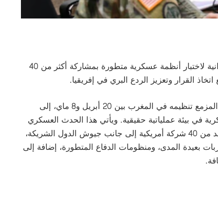
تمرين الأسد الإفريقي 26 بالمغرب يشكّل منصة ميدانية لاختبار أنظمة عسكرية متطورة بمشاركة أكثر من 40
خاذ القرار وتعزيز الردع البري في إفريقيا.
من المرتقب أن يتحول تمرين “الأسد الإفريقي 26”، المزمع تنظيمه في المغرب بين 20 أبريل و8 ماي، إلى
ية في بيئة عملياتية حقيقية. ويأتي هذا الحدث العسكري
في سياق تسارع الابتكار الدفاعي، حيث ستشارك أزيد من 40 شركة أمريكية إلى جانب جيوش الدول الشريكة،
بات بعيدة المدى، ومنظومات الدفاع المتطورة، إضافة إلى
فة.