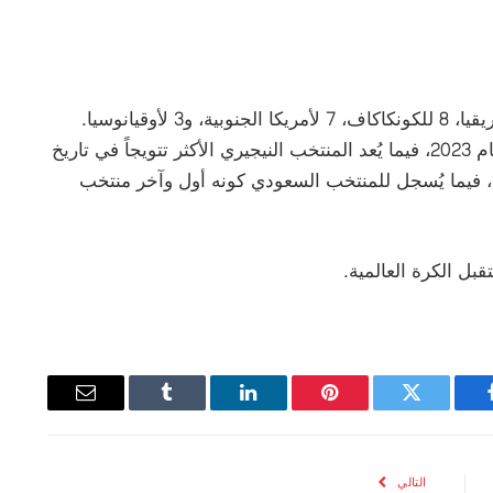
خصص “فيفا” 9 مقاعد لقارة آسيا، 11 لأوروبا، 10 لإفريقيا، 8 للكونكاكاف، 7 لأمريكا الجنوبية، و3 لأوقيانوسيا.
ويُعد المنتخب الألماني حامل لقب النسخة الأخيرة عام 2023، فيما يُعد المنتخب النيجيري الأكثر تتويجاً في تاريخ
عة، فيما يُسجل للمنتخب السعودي كونه أول وآخر منتخب
قبل الكرة العالمية.
يسبوك
تويتر
بينتيريست
لينكدإن
Tumblr
البريد
الإلكتروني
التالي