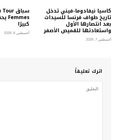
كاسيا نيفادوما-فيني تدخل
سباق our
تاريخ طواف فرنسا للسيدات
emmes
بعد انتصارها الأول
كبيرًا
واستعادتها للقميص الأصفر
أغسطس 6, 2026
أغسطس 7, 2026
اترك تعليقاً