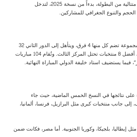
وكان “فيفا” قد أسند لقطر شرف تنظيم خمس نسخ متتالية من البطولة، بدءاً من نسخة 2025، لتدخل
الحجم والتنوع الجغرافي للمشاركين.
بموجب النظام الموسع، ستُقسم المنتخبات إلى 12 مجموعة تضم كل منها 4 فرق، ويتأهل إلى الدور الثاني 32
منتخباً هم: الأول والثاني من كل مجموعة، إضافة إلى أفضل 8 منتخبات تحتل المركز الثالث. وتُقام 104 مباريات
ت المشاركة على 4 مستويات بناء على نتائجها في النسخ الخمس الماضية، حيث جاء
لى جانب منتخبات كبرى مثل البرازيل، فرنسا، ألمانيا،
ل إيطاليا، بلجيكا، وكوريا الجنوبية. أما مصر، فكانت ضمن