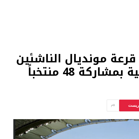
رعة مونديال الناشئين
يريست