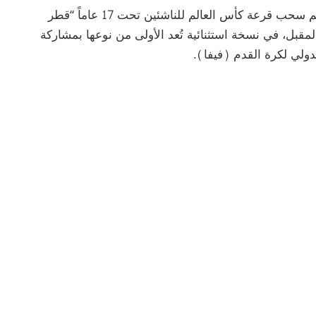
تشهد العاصمة القطرية الدوحة، الأحد المقبل، مراسم سحب قرعة كأس العالم للناشئين تحت 17 عاماً “قطر
قام خلال الفترة من 3 إلى 27 نوفمبر المقبل، في نسخة استثنائية تُعد الأولى من نوعها بمشاركة