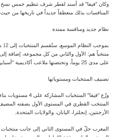
المنافسات بذلك منعطفاً جديداً في تاريخها من حيث 
نظام جديد ومنافسة ممتدة
على مدى 25 يوماً، وتحتضنها ملاعب أكاديمية “أسباير”، فيما يستضيف استاد خليفة الدولي المباراة النهائية.
تصنيف المنتخبات ومستوياتها
وزّع “فيفا” المنتخبا
المنتخب القطري في المستوى الأول بصفته المضيف، إ
الأرجنتين، إنجلترا، اليابان، والولايات المتحدة.
المغرب حلّ في المستوى الثاني إلى جانب منتخبات مث