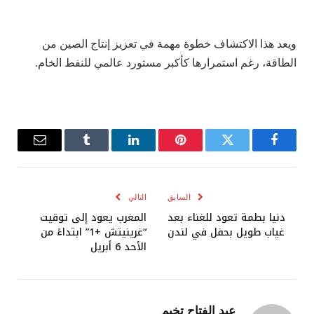
ويعد هذا الاكتشاف خطوة مهمة في تعزيز إنتاج الصين من
الطاقة، رغم استمرارها كأكبر مستورد عالمي للنفط الخام.
فيسبوك
تويتر
بينتيريست
لينكدإن
Tumblr
البريد
الإلكترو
السابق
التالي
دنيا بطمة تعود للغناء بعد
المغرب يعود إلى توقيت
غياب طويل بحفل في لندن
“غرينيتش +1” ابتداءً من
الأحد 6 أبريل
عبد الفتاح تخيم