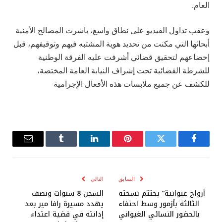
العام.
وعقب تداول الفيديو على نطاق واسع، باشرت المصالح الأمنية
أبحاثها التي مكنت من تحديد هوية المشتبه فيهم وتوقيفهم، قبل
إخضاعهم لتحقيق قضائي أشرفت عليه الفرقة الوطنية
للشرطة القضائية تحت إشراف النيابة العامة المختصة،
للكشف عن جميع ملابسات هذه الأفعال الإجرامية
فيسبوك
تويتر
بينتيريست
لينكدإن
Tumblr
البريد
الإلكترو
السابق
التالي
أرواح غيوانية” يختتم نسخته
السجن 8 سنوات ونصف
الثالثة بأزمور وسط احتفاء
يهدد مسيرة رافا مير بعد
بالحضور النسائي الغيواني
إدانته في قضية اعتداء