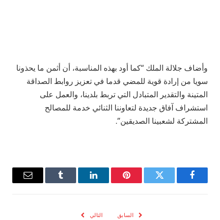
وأضاف جلالة الملك “كما أود بهذه المناسبة، أن أثمن ما يحذونا
سويا من إرادة قوية للمضي قدما في تعزيز روابط الصداقة
المتينة والتقدير المتبادل التي تربط بلدينا، والعمل على
استشراف آفاق جديدة لتعاوننا الثنائي خدمة للمصالح
المشتركة لشعبينا الصديقين”.
فيسبوك
تويتر
بينتيريست
لينكدإن
Tumblr
البريد
الإلكترو
السابق
التالي