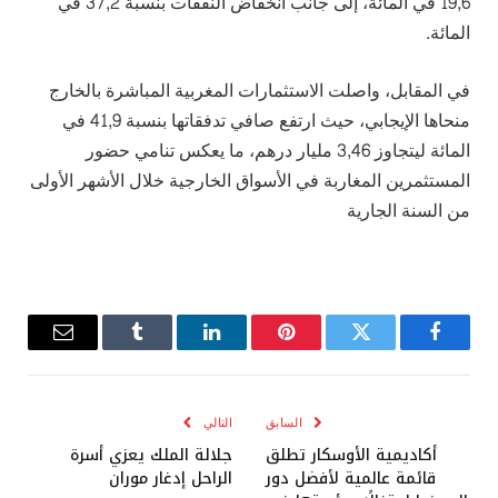
19,6 في المائة، إلى جانب انخفاض النفقات بنسبة 37,2 في
المائة.
في المقابل، واصلت الاستثمارات المغربية المباشرة بالخارج
منحاها الإيجابي، حيث ارتفع صافي تدفقاتها بنسبة 41,9 في
المائة ليتجاوز 3,46 مليار درهم، ما يعكس تنامي حضور
المستثمرين المغاربة في الأسواق الخارجية خلال الأشهر الأولى
من السنة الجارية
فيسبوك
تويتر
بينتيريست
لينكدإن
Tumblr
البريد
الإلكترو
السابق
التالي
أكاديمية الأوسكار تطلق
جلالة الملك يعزي أسرة
قائمة عالمية لأفضل دور
الراحل إدغار موران