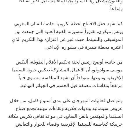
والفنون يشكل رهاناً استراتيجياً لبناء مستقبل أكثر انفتاحاً
وإبداعاً.
كما شهد حفل الافتتاح لحظة تكريمية خاصة للفنان المغربي
يونس ميكري، تقديراً لمسيرته الفنية الغنية التي جمعت بين
الموسيقى والسينما، حيث عبر عن اعتزازه بهذا التكريم الذي
اعتبره محطة مميزة في مشواره الإبداعي.
من جانبه، أوضح رئيس لجنة تحكيم الأفلام الطويلة، أليكس
موسى سوادوغو، أن الأعمال المشاركة تعكس حيوية السينما
الإفريقية وتنوعها، متوقعاً أن تشهد المنافسة مستوى فنياً
مرتفعاً ونقاشات معمقة قبل الحسم في الجوائز النهائية.
وتتواصل فعاليات المهرجان على مدى أسبوع كامل، من خلال
عروض سينمائية وندوات فكرية ولقاءات مهنية تجمع صناع
السينما والمهتمين بالفن السابع، في موعد ثقافي يكرس مكانة
خريبكة كعاصمة للسينما الإفريقية وفضاء للحوار والتعايش