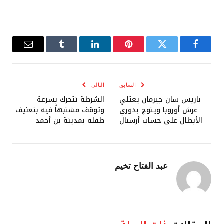
فيسبوك
تويتر
بينتيريست
لينكدإن
Tumblr
البريد
الإلكترو
السابق
التالي
باريس سان جيرمان يعتلي
الشرطة تتحرك بسرعة
عرش أوروبا ويتوج بدوري
وتوقف مشتبهاً فيه بتعنيف
الأبطال على حساب أرسنال
طفله بمدينة بن أحمد
عبد الفتاح تخيم