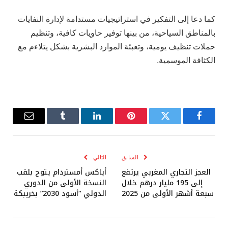
كما دعا إلى التفكير في استراتيجيات مستدامة لإدارة النفايات
بالمناطق السياحية، من بينها توفير حاويات كافية، وتنظيم
حملات تنظيف يومية، وتعبئة الموارد البشرية بشكل يتلاءم مع
الكثافة الموسمية.
فيسبوك
تويتر
بينتيريست
لينكدإن
Tumblr
البريد
الإلكترو
السابق
التالي
العجز التجاري المغربي يرتفع
أياكس أمستردام يتوج بلقب
إلى 195 مليار درهم خلال
النسخة الأولى من الدوري
سبعة أشهر الأولى من 2025
الدولي “أسود 2030” بخريبكة