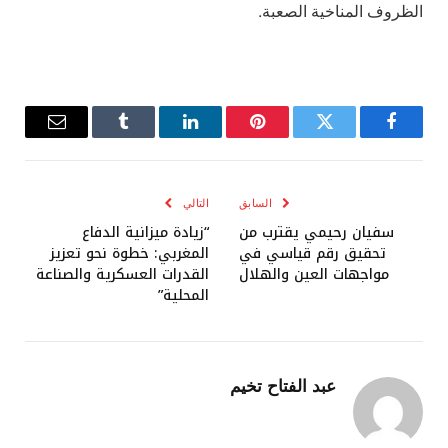
الظروف المناخية الصعبة.
فيسبوك
تويتر
بينتيريست
لينكدإن
Tumblr
البريد
الإلكترو
السابق
التالي
سفيان رحيمي يقترب من
“زيادة ميزانية الدفاع
تحقيق رقم قياسي في
المغربي: خطوة نحو تعزيز
مواجهات العين والهلال
القدرات العسكرية والصناعة
المحلية”
عبد الفتاح تخيم