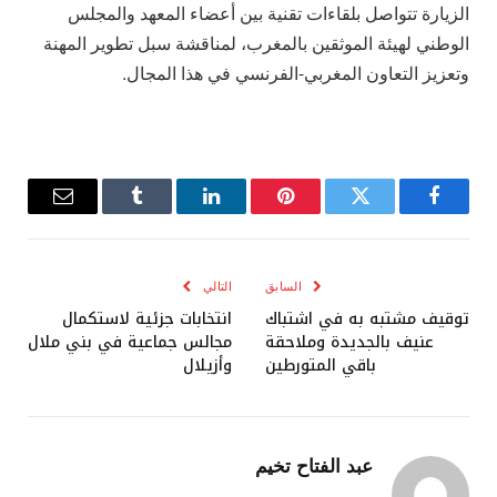
الزيارة تتواصل بلقاءات تقنية بين أعضاء المعهد والمجلس
الوطني لهيئة الموثقين بالمغرب، لمناقشة سبل تطوير المهنة
وتعزيز التعاون المغربي-الفرنسي في هذا المجال.
فيسبوك
تويتر
بينتيريست
لينكدإن
Tumblr
البريد
الإلكترو
السابق
التالي
توقيف مشتبه به في اشتباك
انتخابات جزئية لاستكمال
عنيف بالجديدة وملاحقة
مجالس جماعية في بني ملال
باقي المتورطين
وأزيلال
عبد الفتاح تخيم