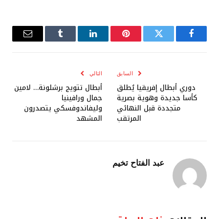
فيسبوك
تويتر
بينتيريست
لينكدإن
Tumblr
البريد
الإلكترو
السابق
التالي
دوري أبطال إفريقيا يُطلق
أبطال تتويج برشلونة… لامين
كأسا جديدة وهوية بصرية
جمال ورافينيا
متجددة قبل النهائي
وليفاندوفسكي يتصدرون
المرتقب
المشهد
عبد الفتاح تخيم