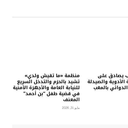
ب يصادق على
منظمة «ما تقيش ولدي»
الأدوية والصيدلة
تشيد بالحزم والتدخل السريع
 الدوائي بالمغب
للنيابة العامة والأجهزة الأمنية
في قضية طفل “بن أحمد”
المعنف
مايو 31, 2026