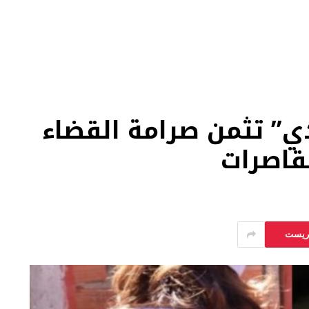
” تثمن صرامة القضاء
لقاصرات
يريست