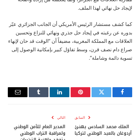
لإيجاد حل نهائي لهذا الملف.
كما كشف مستشار الرئيس الأمريكي أن الجانب الجزائري عبّر
بدوره عن رغبته في إيجاد حل جذري ونهائي للنزاع وتحسين
العلاقات مع المملكة المغربية، مضيفاً أن “الوقت قد حان لإنهاء
صراع دام نصف قرن، وسط تفاؤل كبير بإمكانية الوصول إلى
تسوية دائمة وشاملة”.
فيسبوك
تويتر
بينتيريست
لينكدإن
Tumblr
البريد
الإلكترو
السابق
التالي
الملك محمد السادس يهنئ
المدير العام للأمن الوطني
أردوغان بالعيد الوطني لتركيا
ولمراقبة التراب الوطني
يتفقد جاهزية الترتيبات