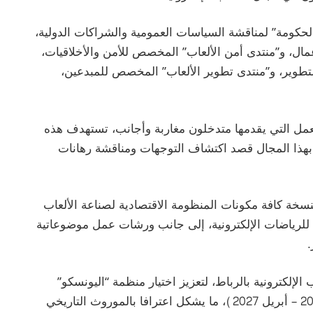
لحكومة” لمناقشة السياسات العمومية والشراكات الدولية،
عمال، و”منتدى أمن الألعاب” المخصص للأمن والأخلاقيات،
تطوير، و”منتدى تطوير الألعاب” المخصص للمبدعين،
ل التي يقدمها متدخلون مغاربة وأجانب، تستهدف هذه
ن بهذا المجال قصد اكتشاف التوجهات ومناقشة رهانات
سخة كافة مكونات المنظومة الاقتصادية لصناعة الألعاب
 للرياضات الإلكترونية، إلى جانب ورشات عمل موضوعاتية
.
الإلكترونية بالرباط، لتعزيز اختيار منظمة “اليونسكو”
للرباط عاصمة عالمية للكتاب لسنة 2026 (أبريل 2026 – أبريل 2027)، ما يشكل اعترافا بالموروث التاريخي