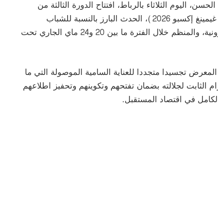
ن، اليوم الثلاثاء بالرباط، افتتاح الدورة الثالثة من
معرض المغرب لصناعة الألعاب الإلكترونية (موروكو غيمينغ إكسبو 2026)، الحدث البارز بالنسبة للشباب
والمهنيين والفاعلين المهتمين بصناعة الألعاب الإلكترونية، والمنظم خلال الفترة ما بين 20 و24 ماي الجاري تحت
لمعرض تجسيدا متجددا للعناية السامية الموصولة التي ما
م الثابت لجلالته بضمان تفتحهم وتكوينهم وتحفيز اطلاعهم
الكامل في اقتصاد المستقبل.