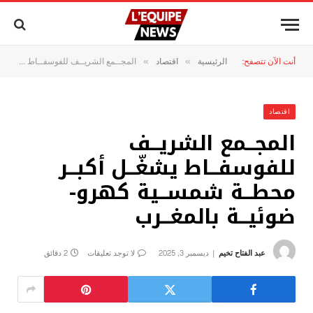
أنت الآن تتصفح:
الرئيسية
اقتصاد
المجــمع الشريــف للفوسفــاط يشغّــل أكبــر محطــة شمســية كهرو-ضوئيــة بالمغــرب
»
»
اقتصاد
المجــمع الشريــف
للفوسفــاط يشغّــل أكبــر
محطــة شمســية كهرو-
ضوئيــة بالمغــرب
عبد الفتاح تخيم
ديسمبر 3, 2025
لا توجد تعليقات
2 دقائق