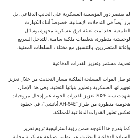
لم يقتصر دور المؤسسة العسكرية على الجانب الدفاعي، بل
برز أيضاً في التدخلات الإنسانية، خصوصاً أثناء الكوارث
الطبيعية. فقد تمت تعبئة فرق عسكرية مجهزة بوسائل
لوجستية متطورة، بتعليمات ملكية سامية، للتدخل السريع
وإغاثة المتضررين، بالتنسيق مع مختلف السلطات المعنية.
تحديث مستمر وتعزيز القدرات الدفاعية
تواصل القوات المسلحة الملكية مسار التحديث من خلال تعزيز
تجهيزاتها العسكرية وتطوير بنياتها التحتية. وفي هذا الإطار،
شهدت سنة 2026 تعزيز القدرات الجوية عبر إدخال مروحيات
هجومية متطورة من طراز “AH-64E أباتشي”، في خطوة
تعكس تطور القدرات الدفاعية للمملكة.
كما يندرج هذا التوجه ضمن رؤية استراتيجية تروم تعزيز
السيادة الدفاعية الوطنية، عبر تطوير صناعة عسكرية محلية