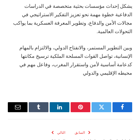
يشكل إحداث مؤسسات بحثية متخصصة في الدراسات
الدفاعية خطوة مهمة نحو تعزيز التفكير الاستراتيجي في
مجالات الأمن والدفاع، وتطوير المعرفة العسكرية بما يواكب
التحولات العالمية.
وبين التطوير المستمر، والانفتاح الدولي، والالتزام بالمهام
الإنسانية، تواصل القوات المسلحة الملكية ترسيخ مكانتها
كدعامة أساسية لأمن واستقرار المغرب، وفاعل مهم في
محيطه الإقليمي والدولي
فيسبوك
تويتر
بينتيريست
لينكدإن
Tumblr
البريد
الإلكترو
السابق
التالي