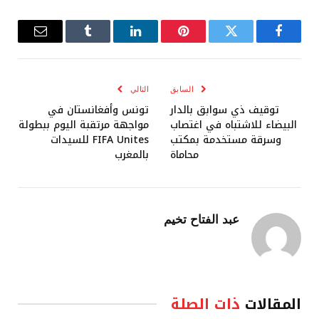
فيسبوك
تويتر
بينتيريست
لينكدإن
Tumblr
البريد
الإلكترو
السابق
التالي
توقيف ذي سوابق بالدار
تونس وأفغانستان في
البيضاء للاشتباه في اغتصاب
مواجهة مرتقبة اليوم ببطولة
وسرقة مستخدمة بمكتب
FIFA Unites للسيدات
محاماة
بالمغرب
عبد الفتاح تخيم
المقالات
ذات الصلة