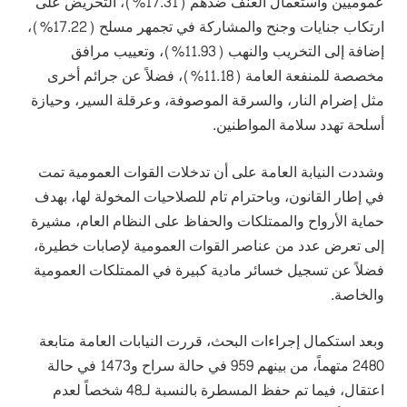
عموميين واستعمال العنف ضدهم (17.31%)، التحريض على
ارتكاب جنايات وجنح والمشاركة في تجمهر مسلح (17.22%)،
إضافة إلى التخريب والنهب (11.93%)، وتعييب مرافق
مخصصة للمنفعة العامة (11.18%)، فضلاً عن جرائم أخرى
مثل إضرام النار، والسرقة الموصوفة، وعرقلة السير، وحيازة
أسلحة تهدد سلامة المواطنين.
وشددت النيابة العامة على أن تدخلات القوات العمومية تمت
في إطار القانون، وباحترام تام للصلاحيات المخولة لها، بهدف
حماية الأرواح والممتلكات والحفاظ على النظام العام، مشيرة
إلى تعرض عدد من عناصر القوات العمومية لإصابات خطيرة،
فضلاً عن تسجيل خسائر مادية كبيرة في الممتلكات العمومية
والخاصة.
وبعد استكمال إجراءات البحث، قررت النيابات العامة متابعة
2480 متهماً، من بينهم 959 في حالة سراح و1473 في حالة
اعتقال، فيما تم حفظ المسطرة بالنسبة لـ48 شخصاً لعدم