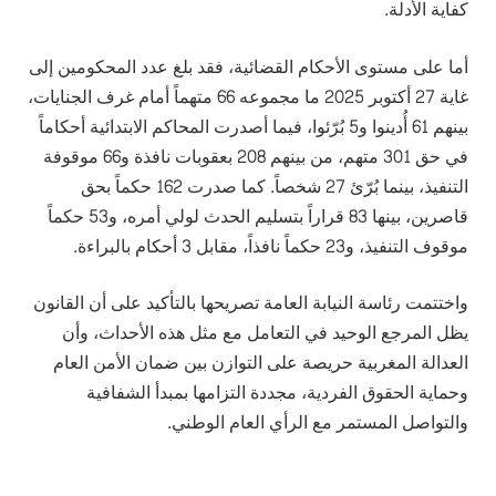
كفاية الأدلة.
أما على مستوى الأحكام القضائية، فقد بلغ عدد المحكومين إلى
غاية 27 أكتوبر 2025 ما مجموعه 66 متهماً أمام غرف الجنايات،
بينهم 61 أُدينوا و5 بُرّئوا، فيما أصدرت المحاكم الابتدائية أحكاماً
في حق 301 متهم، من بينهم 208 بعقوبات نافذة و66 موقوفة
التنفيذ، بينما بُرّئ 27 شخصاً. كما صدرت 162 حكماً بحق
قاصرين، بينها 83 قراراً بتسليم الحدث لولي أمره، و53 حكماً
موقوف التنفيذ، و23 حكماً نافذاً، مقابل 3 أحكام بالبراءة.
واختتمت رئاسة النيابة العامة تصريحها بالتأكيد على أن القانون
يظل المرجع الوحيد في التعامل مع مثل هذه الأحداث، وأن
العدالة المغربية حريصة على التوازن بين ضمان الأمن العام
وحماية الحقوق الفردية، مجددة التزامها بمبدأ الشفافية
والتواصل المستمر مع الرأي العام الوطني.