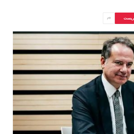
يريست