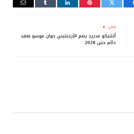
يسبوك
تويتر
بينتيريست
لينكدإن
Tumblr
البريد
الإلكتروني
التالي
أتلتيكو مدريد يضم الأرجنتيني خوان موسو بعقد
دائم حتى 2028