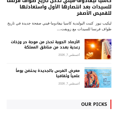
كاسيا نيفادوما-فيني تدخل تاريخ طواف فرنسا
للسيدات بعد انتصارها الأول واستعادتها
للقميص الأصفر
ليكيب نيوز كتبت البولندية كاسيا نيفادوما-فيني صفحة جديدة في تاريخ
طواف فرنسا للسيدات مع زويفت،…
الأرصاد الجوية تحذر من موجة حر وزخات
رعدية بعدد من مناطق المملكة
أغسطس 7, 2026
معرض الفرس بالجديدة يحتضن يوماً
علمياً وثقافيا
أغسطس 7, 2026
OUR PICKS