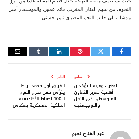
حيث تستضيف منصة النهضة خلال الأيام المقبلة عددا من أبرز
النجوم، من بينهم الفنان المغربي حاتم عمور، والموسيقار أمين
بودشار، إلى جانب النجم المصري تامر حسني
فيسبوك
تويتر
بينتيريست
لينكدإن
Tumblr
البريد
الإلكترو
السابق
التالي
المغرب وفرنسا يؤكدان
الفريق أول محمد بريظ
أهمية تعزيز التعاون
يترأس حفل تخرج الفوج
المتوسطي في النقل
الـ100 لضباط الأكاديمية
واللوجيستيك
الملكية العسكرية بمكناس
عبد الفتاح تخيم