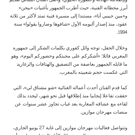
أبرز محطاته الفنية، حيث أطرب الجمهور بأغنيات «بيحن»
و«مين حبيبي أنا»، مستندا إلى مسيرة فنية تمتد لأكثر من ثلاثة
عقود، منذ إصدار ألبومه الأول «شافوها وصاروا يقولوا» سنة
1994.
وخلال الحفل، توجه وائل كفوري بكلمات الشكر إلى جمهوره
المغربي قائلا: «أشكركم على محبتكم وحضوركم اليوم»، وهو
ما قابله الجمهور بعاصفة من التصفيق والهتافات والزغاريد
التي عكست حجم شعبيته بالمغرب.
كما قدم الفنان أحدث أعماله الغنائية «شو مشتاق لي»، التي
حققت تفاعلا إيجابيا منذ إطلاقها قبل نحو شهر، ليجدد بذلك
لقاءه مع عشاقه المغاربة بعد غياب تجاوز عشر سنوات عن
منصات مهرجان موازين.
وتتواصل فعاليات مهرجان موازين إلى غاية 27 يونيو الجاري،