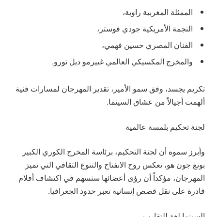
الممثلة المغربية راوية،
النجمة الأمريكية جودي فوستر،
الفنان المصري حسين فهمي،
والمخرج المكسيكي العالمي غييرمو ديل تورو.
تكريم يجسد، وفق سمو الأمير، تقدير المهرجان لمسارات فنية
ألهمت أجيالاً من عشاق السينما.
لجنة تحكيم بلمسة عالمية
وأبرز سموه أن لجنة التحكيم، برئاسة المخرج الكوري الكبير
بونغ جون هو، تعكس روح الانفتاح والتنوع الثقافي التي تميز
المهرجان، مؤكداً أن رؤى أعضائها ستسهم في اكتشاف أفلام
قادرة على نقل قصص إنسانية تعبر حدود الجغرافيا.
السينما لغة للتقارب