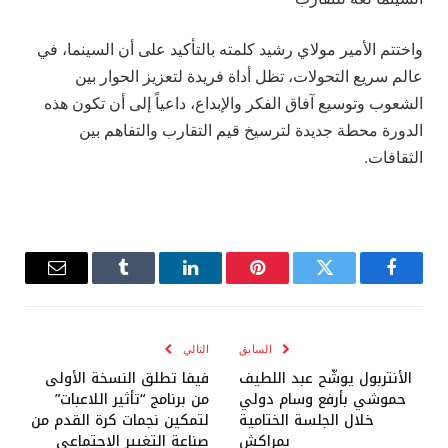
واختتم الأمير مولاي رشيد كلمته بالتأكيد على أن السينما، في
عالم سريع التحولات، تظل أداة فريدة لتعزيز الحوار بين
الشعوب وتوسيع آفاق الفكر والإبداع، داعياً إلى أن تكون هذه
الدورة محطة جديدة لترسيخ قيم التقارب والتفاهم بين
الثقافات.
فيسبوك
تويتر
بينتيريست
لينكدإن
Tumblr
البريد
الإلكترو
السابق
التالي
الأنتربول يوشّح عبد اللطيف
فيفا تطلق النسخة الأولى
حموشي بأرفع وسام دولي
من برنامج “تأثير اللاعبات”
خلال الجلسة الختامية
لتمكين نجمات كرة القدم من
بمراكش
صناعة التغيير الاجتماعي