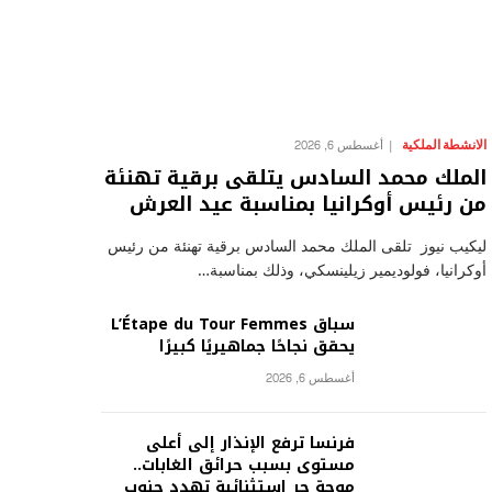
الانشطة الملكية
أغسطس 6, 2026
الملك محمد السادس يتلقى برقية تهنئة
من رئيس أوكرانيا بمناسبة عيد العرش
ليكيب نيوز تلقى الملك محمد السادس برقية تهنئة من رئيس
أوكرانيا، فولوديمير زيلينسكي، وذلك بمناسبة…
سباق L’Étape du Tour Femmes
يحقق نجاحًا جماهيريًا كبيرًا
أغسطس 6, 2026
فرنسا ترفع الإنذار إلى أعلى
مستوى بسبب حرائق الغابات..
موجة حر استثنائية تهدد جنوب