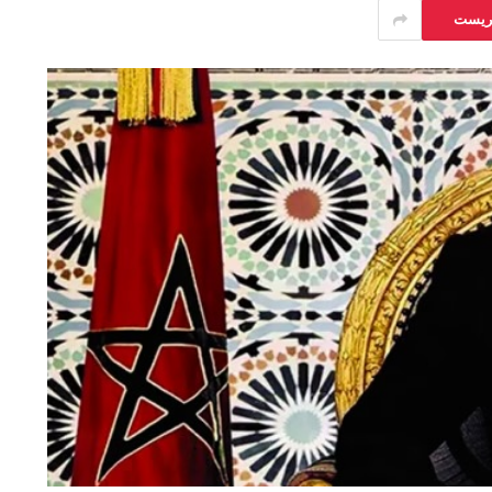
يريست