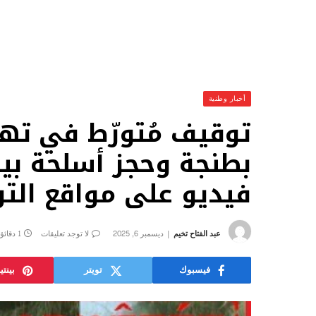
أخبار وطنية
توقيف مُتورّط في ته
بطنجة وحجز أسلحة بيض
فيديو على مواقع الت
عبد الفتاح تخيم
ديسمبر 6, 2025
لا توجد تعليقات
1 دقائق
فيسبوك
تويتر
بينت