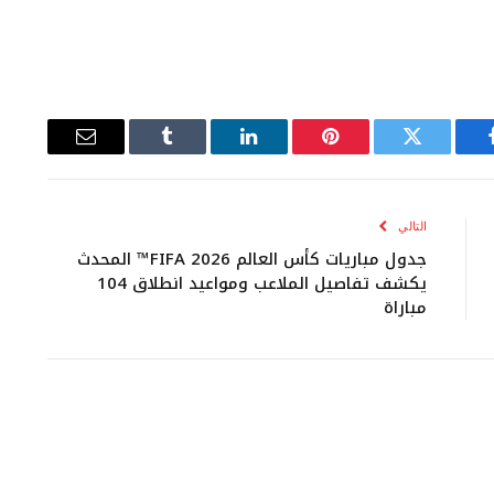
يسبوك
تويتر
بينتيريست
لينكدإن
Tumblr
البريد
الإلكتروني
التالي
جدول مباريات كأس العالم FIFA 2026™ المحدث
يكشف تفاصيل الملاعب ومواعيد انطلاق 104
مباراة