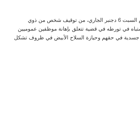
تمكنت عناصر الشرطة بولاية أمن طنجة، صباح اليوم السبت 6 دجنبر الجاري، من توقيف شخص من ذوي
 من العمر 45 سنة، وذلك للاشتباه في تورطه في قضية تتعلق بإهانة موظفين عموميين
ات جسدية في حقهم وحيازة السلاح الأبيض في ظروف تشكل