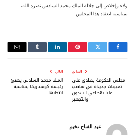
ولاء وإخلاص إلى جلالة الملك محمد السادس نصره الله،
بمناسبة انعقاد هذا المجلس
فيسبوك
تويتر
بينتيريست
لينكدإن
Tumblr
البريد
الإلكترو
السابق
التالي
مجلس الحكومة يصادق على
الملك محمد السادس يهنئ
تعيينات جديدة في مناصب
رئيسة كوستاريكا بمناسبة
عليا بقطاعي السجون
انتخابها
والتجهيز
عبد الفتاح تخيم