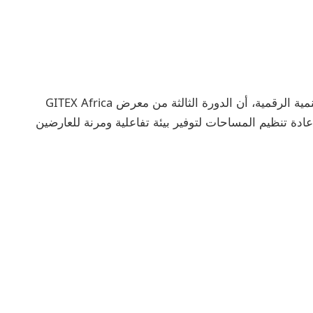
أكد محمد الإدريسي الملياني، المدير العام لوكالة التنمية الرقمية، أن الدورة الثالثة من معرض GITEX Africa
 14 و16 أبريل، ستتميز بإعادة تنظيم المساحات لتوفير بيئة تفاعلية ومرنة للعارضين