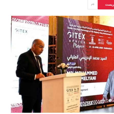
يريست