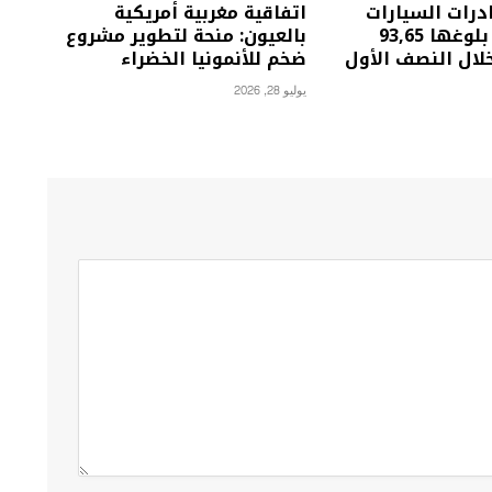
درات السيارات
اتفاقية مغربية أمريكية
بالمغرب بعد بلوغها 93,65
بالعيون: منحة لتطوير مشروع
لال النصف الأول
ضخم للأنمونيا الخضراء
يوليو 28, 2026