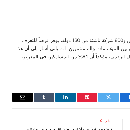
المعرض، الذي سيشهد مشاركة أكثر من 1500 عارض و800 شركة ناشئة من 130 دولة، يوفر فرصاً للتعرف
 بين المؤسسات والمستثمرين. الملياني أشار إلى أن هذا
الحدث أصبح منصة استراتيجية بارزة في مجال التحول الرقمي، مؤكداً أن 84% من المشاركين في المعرض
يسبوك
تويتر
بينتيريست
لينكدإن
Tumblr
البريد
الإلكتروني
التالي
توقيف شخص بأكادير بعد هجوم على مقهى