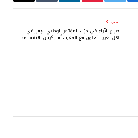
يسبوك
تويتر
بينتيريست
لينكدإن
Tumblr
البريد
الإلكتروني
التالي
صراع الآراء في حزب المؤتمر الوطني الإفريقي:
هل يعزز التعاون مع المغرب أم يكرس الانقسام؟