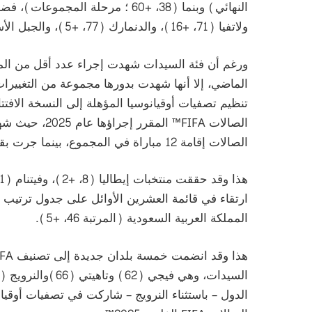
ولاتفيا (71، +16)، والدنمارك (77، +5)، والجبل الأسود (86، +6).
ورغم أن فئة السيدات شهدت إجراء عدد أقل من المبا
الماضي، إلا أنها شهدت بدورها مجموعة من التغييرا
تنظيم تصفيات أوقيانوسيا المؤهلة إلى النسخة الافت
الصالات FIFA™ 
الصالات إقامة 12 مباراة في المجموع، بينما جرت بقية المباريات في إطار ودي.
ارتقاء في قائمة العشرين الأوائل على جدول ترتيب
المملكة العربية السعودية (المرتبة 46، +5).
الدول – باستثناء النرويج – شاركت في تصفيات أوقيا