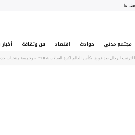
صل بنا
مجتمع مدني
حوادث
اقتصاد
فن وثقافة
أخبار 
 بعد فوزها بكأس العالم لكرة الصالات FIFA™ – وخمسة منتخبات جديدة تنضم إلى تصنيف السيدات