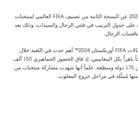
كُشف النقاب اليوم الجمعة 11 أكتوبر/تشرين الأول 2024 عن النسخة الثانية من تصنيف FIFA العالمي لمنتخبات
على جدول الترتيب في فئتي الرجال والسيدات، وذلك بعد
وقد شكلت بطولة كأس العالم لكرة القدم داخل الصالات FIFA أوزبكستان 2024™ أهم حدث في اللعبة خلال
الأشهر الأخيرة، حيث تخللتها 52 مباراة وحققت نجاحاً باهراً بكل المقاييس، إذ فاق الحضور الجماهيري 150 ألف
مشجع في المدرجات، كما بُثت المسابقة في أكثر من 175 دولة ومنطقة، علماً أنها شهدت مشاركة منتخبات من
نها مُمثَّلة في مراحل خروج المغلوب.