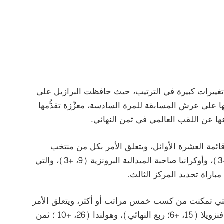
ن تغييرات كبيرة في الترتيب، حيث حافظت البرازيل على
دون تغيير) بعد تربُّعها على عرش المسابقة للمرة السادسة، معزِّزة تقدُّمها
قائمة العشرة الأوائل، ويتعلق الأمر بكل من منتخب
الأرجنتين وصيف البطل (3، +2)، وكازاخستان (5، +3)، وأوكرانيا صاحبة الميدالية البرونزية (9، +3)، والتي
التي تمكنت من كسب خمس مراتب أو أكثر، ويتعلق الأمر
تحديداً بثلاثة منتخبات شاركت في كأس العالم، وهي فنزويلا (15، +6؛ ربع النهائي)، وهولندا (26، +10 ؛ ثمن