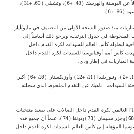
النهائي) وبنما (38، +60 ؛ مرحلة المجموعات)، فضلاً عن البوسنة والهرسك (48، +6)، وتشيلي (60، +31)،
ريات منذ صدور النسخة الأولى من التصنيف في مايو/أيار
ت الملحوظة في جدول الترتيب، ويرجع ذلك أساساً إلى
تاحية لبطولة كأس العالم للسيدات لكرة القدم داخل
المقرر إجراؤها عام 2025، حيث شهدت كأس أمم أوقيانوسيا للسيدات لكرة القدم داخل
هذا وقد حققت منتخبات إيطاليا (8، +2)، وفيتنام (11، +2)، ونيوزيلندا (11، +12) وأوزبكستان (18، +6) أكبر
 فئة السيدات، ناهيك عن التقدم الملحوظ الذي سجلته
هذا وقد انضمت خمسة بلدان جديدة إلى تصنيف FIFA العالمي لكرة القدم داخل الصالات على صعيد منتخبات
السيدات، وهي فيجي (62) وتاهيتي (66)والنرويج (68)وجزر سليمان (73)وتونغا (74)، علماً أن جميع هذه
نوسيا المؤهلة إلى كأس العالم للسيدات لكرة القدم داخل