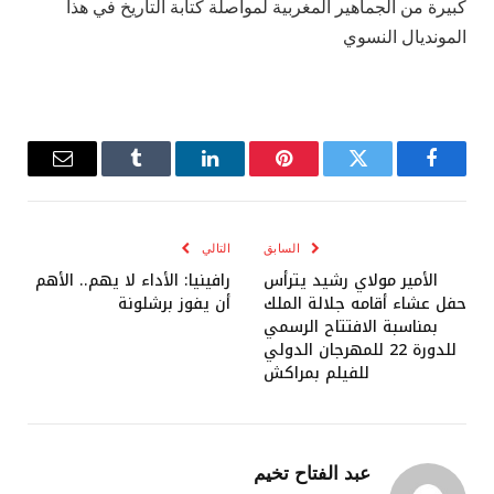
كبيرة من الجماهير المغربية لمواصلة كتابة التاريخ في هذا
المونديال النسوي
فيسبوك
تويتر
بينتيريست
لينكدإن
Tumblr
البريد
الإلكترو
السابق
التالي
الأمير مولاي رشيد يترأس
رافينيا: الأداء لا يهم.. الأهم
حفل عشاء أقامه جلالة الملك
أن يفوز برشلونة
بمناسبة الافتتاح الرسمي
للدورة 22 للمهرجان الدولي
للفيلم بمراكش
عبد الفتاح تخيم