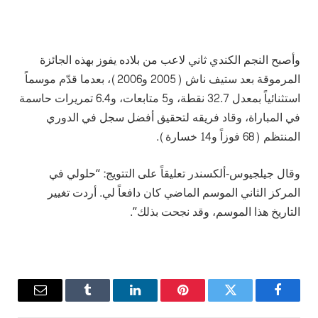
وأصبح النجم الكندي ثاني لاعب من بلاده يفوز بهذه الجائزة
المرموقة بعد ستيف ناش (2005 و2006)، بعدما قدّم موسماً
استثنائياً بمعدل 32.7 نقطة، و5 متابعات، و6.4 تمريرات حاسمة
في المباراة، وقاد فريقه لتحقيق أفضل سجل في الدوري
المنتظم (68 فوزاً و14 خسارة).
وقال جيلجيوس-ألكسندر تعليقاً على التتويج: “حلولي في
المركز الثاني الموسم الماضي كان دافعاً لي. أردت تغيير
التاريخ هذا الموسم، وقد نجحت بذلك”.
فيسبوك
تويتر
بينتيريست
لينكدإن
Tumblr
البريد