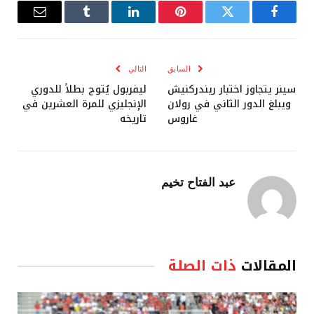
فيسبوك
تويتر
بينتيريست
لينكدإن
Tumblr
البريد
الإلكترو
السابق
التالي
سينر يتجاوز اختبار ريندركنيش
ليفربول يُتوج بطلاً للدوري
ويبلغ الدور الثاني في رولان
الإنجليزي للمرة العشرين في
غاروس
تاريخه
عبد الفتاح تخيم
المقالات
ذات الصلة