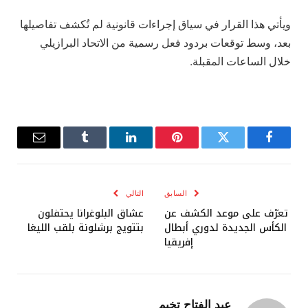
ويأتي هذا القرار في سياق إجراءات قانونية لم تُكشف تفاصيلها
بعد، وسط توقعات بردود فعل رسمية من الاتحاد البرازيلي
خلال الساعات المقبلة.
فيسبوك
تويتر
بينتيريست
لينكدإن
Tumblr
البريد
الإلكترو
السابق
التالي
تعرّف على موعد الكشف عن
عشاق البلوغرانا يحتفلون
الكأس الجديدة لدوري أبطال
بتتويج برشلونة بلقب الليغا
إفريقيا
عبد الفتاح تخيم